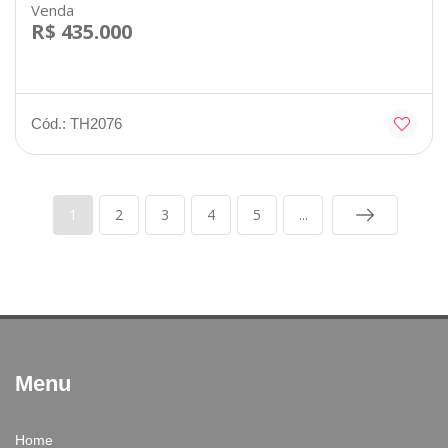
Venda
R$ 435.000
Cód.: TH2076
1
2
3
4
5
...
Menu
Home