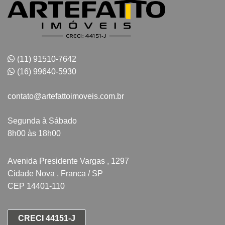
(11) 91510-7642
(16) 99640-5930
contato@artefattoimoveis.com.br
Segunda à Sábado
8h00 às 18h00
Avenida Presidente Vargas , 1297
Cidade Nova , Franca / SP
CEP 14401-110
CRECI 44151-J