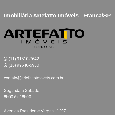
Imobiliária Artefatto Imóveis - Franca/SP
(11) 91510-7642
(16) 99640-5930
contato@artefattoimoveis.com.br
Segunda à Sábado
8h00 às 18h00
Avenida Presidente Vargas , 1297