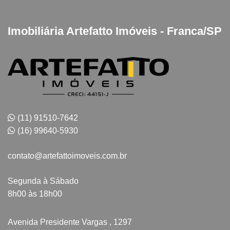
Imobiliária Artefatto Imóveis - Franca/SP
(11) 91510-7642
(16) 99640-5930
contato@artefattoimoveis.com.br
Segunda à Sábado
8h00 às 18h00
Avenida Presidente Vargas , 1297