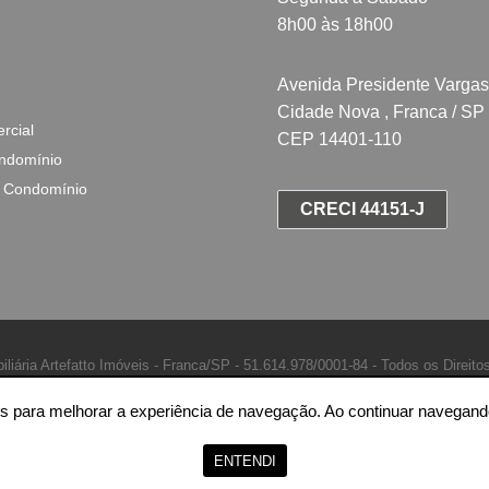
8h00 às 18h00
Avenida Presidente Vargas
Cidade Nova , Franca / SP
rcial
CEP 14401-110
ndomínio
 Condomínio
CRECI 44151-J
iliária Artefatto Imóveis - Franca/SP -
51.614.978/0001-84 -
Todos os Direito
ntes para melhorar a experiência de navegação. Ao continuar naveg
ENTENDI