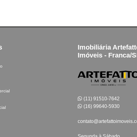
s
Imobiliária Artefat
Imóveis - Franca/
to
rcial
(11) 91510-7642
(16) 99640-5930
ial
contato@artefattoimoveis.
Segunda à Sábado