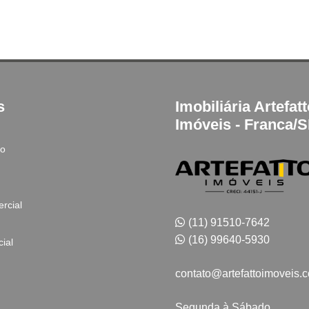
s
Imobiliária Artefat
Imóveis - Franca/
to
rcial
(11) 91510-7642
(16) 99640-5930
ial
contato@artefattoimoveis.
Segunda à Sábado