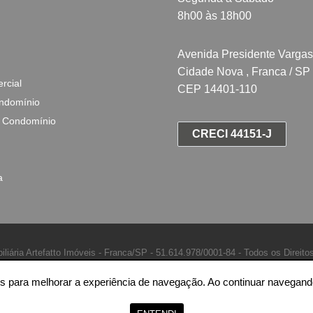
8h00 às 18h00
Avenida Presidente Vargas
Cidade Nova , Franca / SP
rcial
CEP 14401-110
ndomínio
 Condomínio
CRECI 44151-J
a
iliária Artefatto Imóveis - Franca/SP -
51.614.978/0001-84 -
Todos os Direito
ntes para melhorar a experiência de navegação. Ao continuar naveg