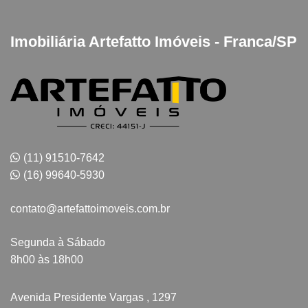
Imobiliária Artefatto Imóveis - Franca/SP
(11) 91510-7642
(16) 99640-5930
contato@artefattoimoveis.com.br
Segunda à Sábado
8h00 às 18h00
Avenida Presidente Vargas , 1297