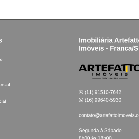
s
Imobiliária Artefat
Imóveis - Franca/
to
rcial
(11) 91510-7642
(16) 99640-5930
ial
contato@artefattoimoveis.
Segunda à Sábado
8h00 às 18h00