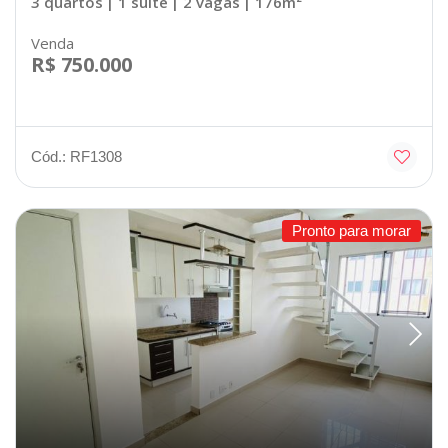
3 quartos
| 1 suíte
| 2 vagas
| 176m²
Venda
R$ 750.000
Cód.: RF1308
Pronto para morar