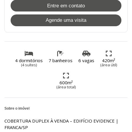
Entre em contato
Agende uma visita
4 dormitórios
7 banheiros
6 vagas
420m²
(4 suítes)
(área útil)
600m²
(área total)
Sobre o imóvel
COBERTURA DUPLEX À VENDA – EDIFÍCIO EVIDENCE |
FRANCA/SP