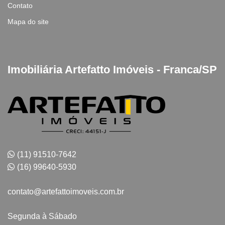
Contato
Mapa do site
Imobiliária Artefatto Imóveis - Franca/SP
(11) 91510-7642
(16) 99640-5930
contato@artefattoimoveis.com.br
Segunda à Sábado