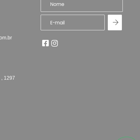
com.br
 , 1297