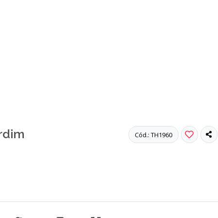
rdim
Cód.: TH1960