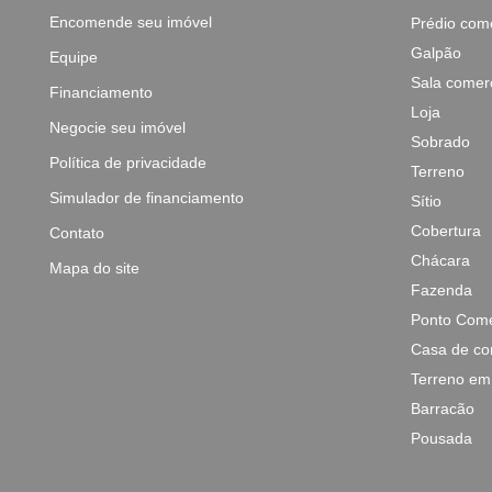
Encomende seu imóvel
Prédio come
Galpão
Equipe
Sala comerc
Financiamento
Loja
Negocie seu imóvel
Sobrado
Política de privacidade
Terreno
Simulador de financiamento
Sítio
Cobertura
Contato
Chácara
Mapa do site
Fazenda
Ponto Come
Casa de co
Terreno em
Barracão
Pousada