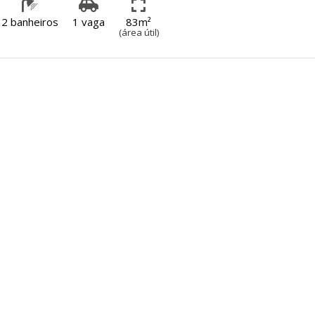
2 banheiros
1 vaga
83m²
(área útil)