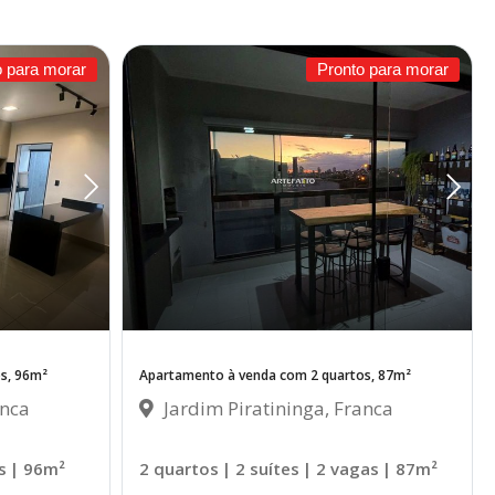
o para morar
Pronto para morar
s, 96m²
Apartamento à venda com 2 quartos, 87m²
anca
Jardim Piratininga, Franca
s
| 96m²
2 quartos
| 2 suítes
| 2 vagas
| 87m²