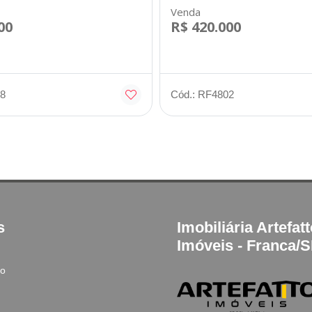
Venda
00
R$ 420.000
8
Cód.: RF4802
s
Imobiliária Artefat
Imóveis - Franca/
to