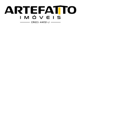
Home
/
Imóveis à venda
/
Apartamento
/
Franca
/
Jardim Piratining