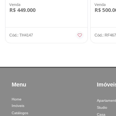
Venda
Venda
R$ 449.000
R$ 500.0
Cód.: TH4147
Cód.: RF467
Menu
Imóvei
Home
Apartamen
Imóveis
Studio
Catálogos
Casa