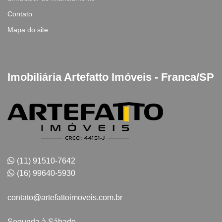
Contato
Mapa do site
Imobiliária Artefatto Imóveis - Franca/SP
(11) 91510-7642
(16) 99640-5930
contato@artefattoimoveis.com.br
Segunda à Sábado