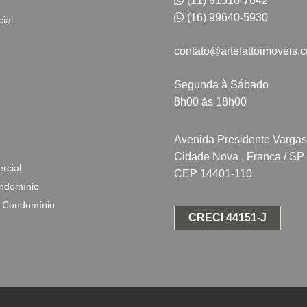
(11) 91510-7642
(16) 99640-5930
ial
contato@artefattoimoveis.
Segunda à Sábado
8h00 às 18h00
Avenida Presidente Vargas
Cidade Nova , Franca / SP
rcial
CEP 14401-110
ndomínio
 Condomínio
CRECI 44151-J