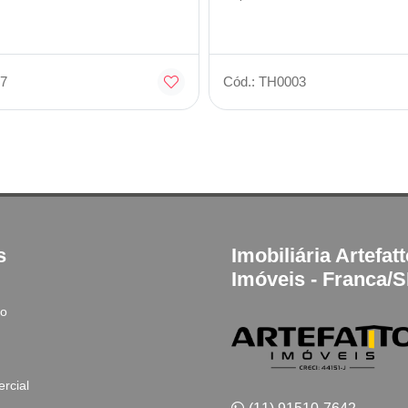
7
Cód.: TH0003
s
Imobiliária Artefat
Imóveis - Franca/
to
rcial