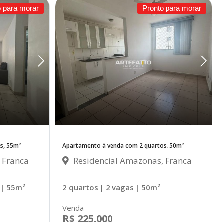
o para morar
Pronto para morar
s, 55m²
Apartamento à venda com 2 quartos, 50m²
 Franca
Residencial Amazonas, Franca
| 55m²
2 quartos
| 2 vagas
| 50m²
Venda
R$ 225.000