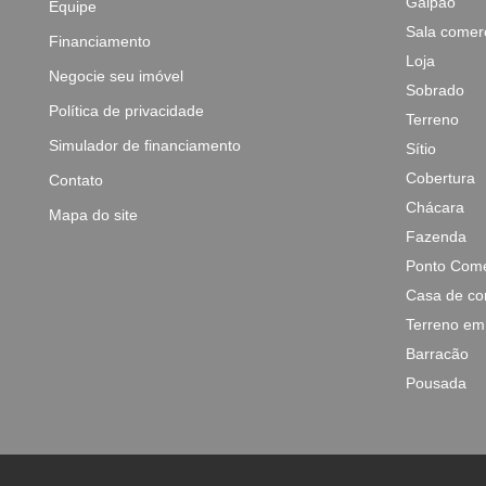
Galpão
Equipe
Sala comerc
Financiamento
Loja
Negocie seu imóvel
Sobrado
Política de privacidade
Terreno
Simulador de financiamento
Sítio
Cobertura
Contato
Chácara
Mapa do site
Fazenda
Ponto Come
Casa de co
Terreno em
Barracão
Pousada