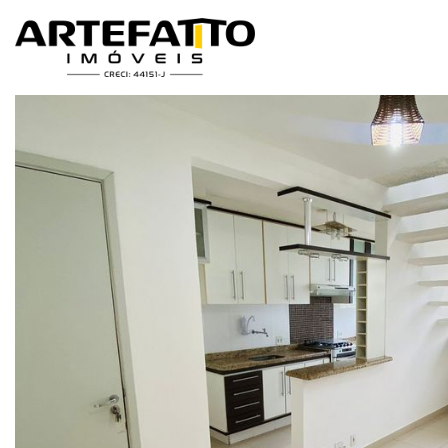
Home
/
Imóveis à venda
/
Apartamento
/
Franca
/
Residencial Ama