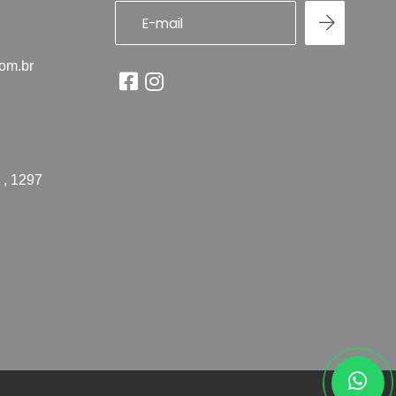
com.br
 , 1297