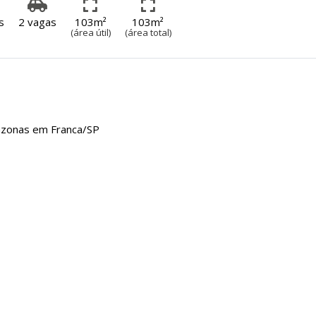
s
2 vagas
103m²
103m²
(área útil)
(área total)
mazonas em Franca/SP