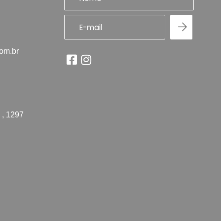
com.br
 , 1297