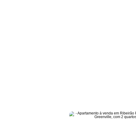
Greenville
/
Apartamento à venda em Ribeirão Preto, Residencial Green