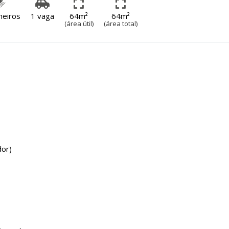
heiros
1 vaga
64m²
64m²
(área útil)
(área total)
dor)