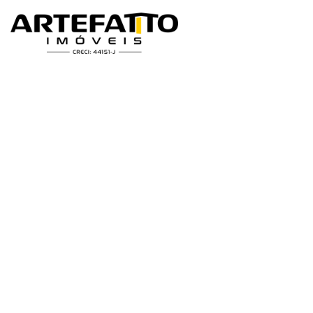
Home
/
Imóveis à venda
/
Apartamento
/
Ribeirão Preto
/
Residencial 