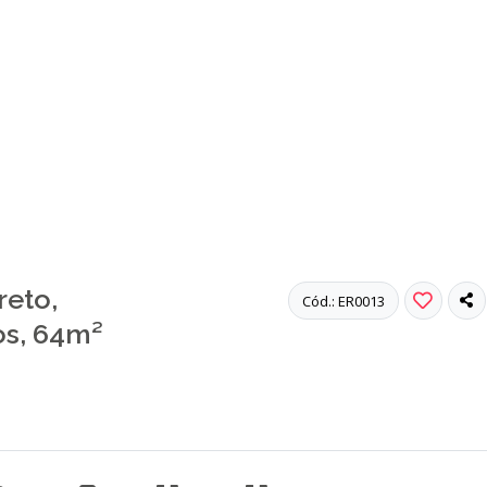
reto,
Cód.: ER0013
os, 64m²