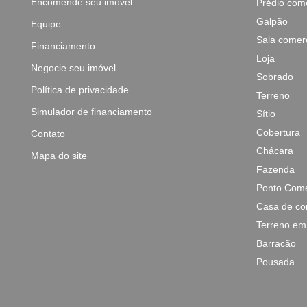
Encomende seu imóvel
Prédio come
Galpão
Equipe
Sala comerc
Financiamento
Loja
Negocie seu imóvel
Sobrado
Política de privacidade
Terreno
Simulador de financiamento
Sítio
Cobertura
Contato
Chácara
Mapa do site
Fazenda
Ponto Come
Casa de co
Terreno em
Barracão
Pousada