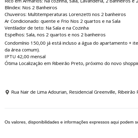
Rico em Armários: Na cozinha, sala, Lavanderia, 2 banheiros e 
Blindex: Nos 2 Banheiros
Chuveiros: Multitemperaturas Lorenzetti nos 2 banheiros
Ar Condicionado: quente e Frio Nos 2 quartos e na Sala
Ventilador de teto: Na Sala e na Cozinha
Espelhos: Sala, nos 2 quartos e nos 2 banheiros
Condomínio 150,00 já está incluso a água do apartamento + i
da área comum).
IPTU 42,00 mensal
Ótima Localização em Ribeirão Preto, próximo do novo shoppi
Rua Nair de Lima Adourian, Residencial Greenville, Ribeirão 
Os valores, disponibilidades e informações expressos aqui podem so