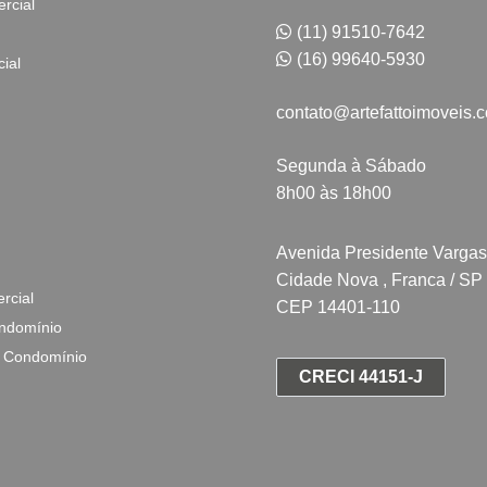
rcial
(11) 91510-7642
(16) 99640-5930
ial
contato@artefattoimoveis.
Segunda à Sábado
8h00 às 18h00
Avenida Presidente Vargas
Cidade Nova , Franca / SP
rcial
CEP 14401-110
ndomínio
 Condomínio
CRECI 44151-J