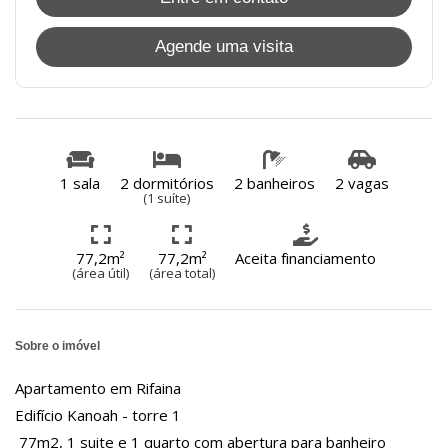
Agende uma visita
1 sala
2 dormitórios
2 banheiros
2 vagas
(1 suíte)
77,2m²
77,2m²
Aceita financiamento
(área útil)
(área total)
Sobre o imóvel
Apartamento em Rifaina
Edifício Kanoah - torre 1
77m2, 1 suite e 1 quarto com abertura para banheiro