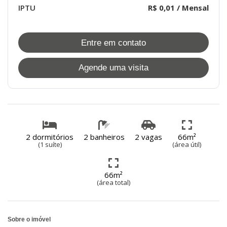
IPTU
R$ 0,01 / Mensal
Entre em contato
Agende uma visita
2 dormitórios
2 banheiros
2 vagas
66m²
(1 suíte)
(área útil)
66m²
(área total)
Sobre o imóvel