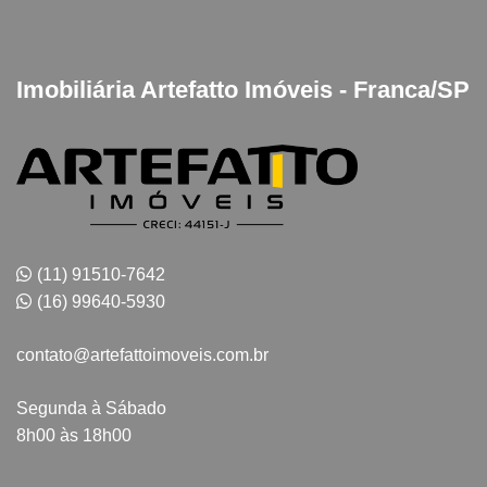
Imobiliária Artefatto Imóveis - Franca/SP
(11) 91510-7642
(16) 99640-5930
contato@artefattoimoveis.com.br
Segunda à Sábado
8h00 às 18h00