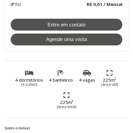
IPTU
R$ 0,01 / Mensal
Entre em contato
Agende uma visita
4 dormitórios
4 banheiros
4 vagas
225m²
(4 suítes)
(área útil)
225m²
(área total)
Sobre o imóvel