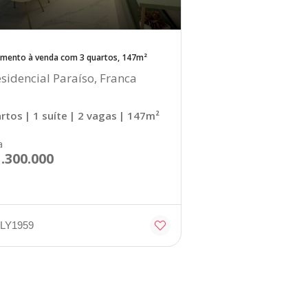
mento à venda com 3 quartos, 147m²
sidencial Paraíso, Franca
artos
| 1 suíte
| 2 vagas
| 147m²
a
1.300.000
 LY1959