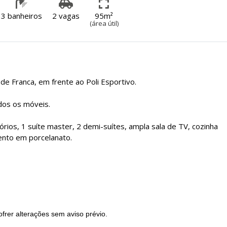
3 banheiros
2 vagas
95m²
(área útil)
de Franca, em frente ao Poli Esportivo.
odos os móveis.
ios, 1 suíte master, 2 demi-suítes, ampla sala de TV, cozinha
ento em porcelanato.
frer alterações sem aviso prévio.