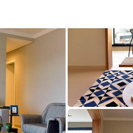
ranca, Residencial Paraíso, com 3 quartos, 95m² - Cód. HP0114