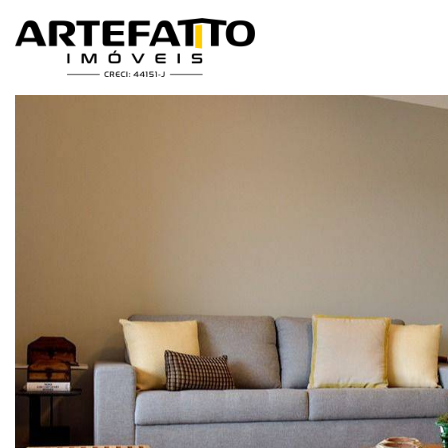
Home
/
Imóveis à venda
/
Apartamento
/
Apartamento à venda em F