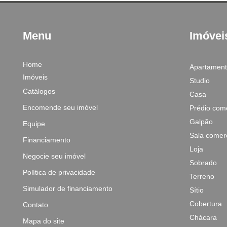
Menu
Imóvei
Home
Apartamen
Imóveis
Studio
Catálogos
Casa
Encomende seu imóvel
Prédio come
Galpão
Equipe
Sala comerc
Financiamento
Loja
Negocie seu imóvel
Sobrado
Política de privacidade
Terreno
Simulador de financiamento
Sítio
Cobertura
Contato
Chácara
Mapa do site