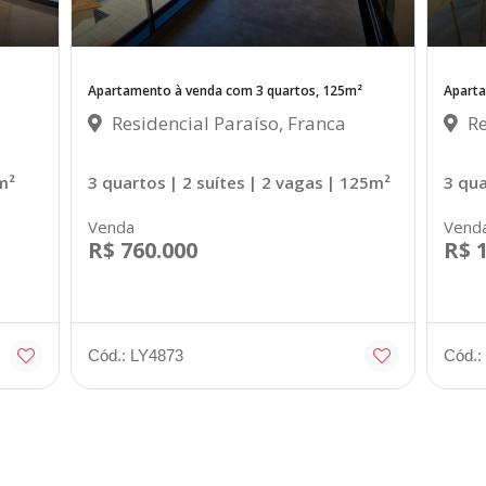
Apartamento à venda com 3 quartos, 125m²
Aparta
Residencial Paraíso, Franca
Re
m²
3 quartos
| 2 suítes
| 2 vagas
| 125m²
3 qu
Venda
Vend
R$ 760.000
R$ 
Cód.: LY4873
Cód.: