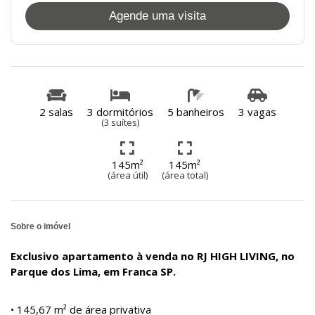
Agende uma visita
2 salas
3 dormitórios
5 banheiros
3 vagas
(3 suítes)
145m²
145m²
(área útil)
(área total)
Sobre o imóvel
Exclusivo apartamento à venda no RJ HIGH LIVING, no
Parque dos Lima, em Franca SP.
• 145,67 m² de área privativa