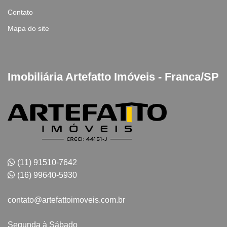
Contato
Mapa do site
Imobiliária Artefatto Imóveis - Franca/SP
(11) 91510-7642
(16) 99640-5930
contato@artefattoimoveis.com.br
Segunda à Sábado