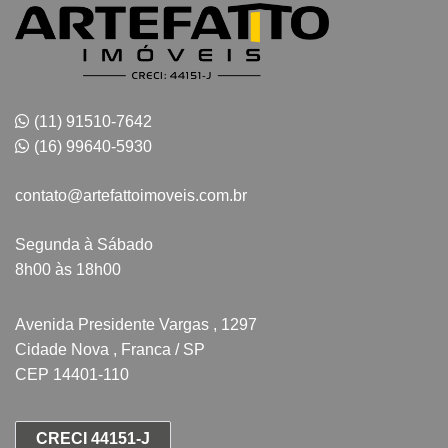
(11) 91510-7642
(16) 99640-5930
contato@artefattoimoveis.com.br
Segunda à Sábado
8h00 às 18h00
Avenida Presidente Vargas , 1297
Cidade Nova , Franca / SP
CEP 14401-110
CRECI 44151-J