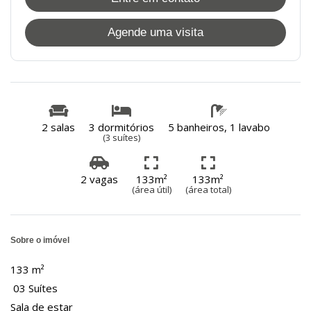
Agende uma visita
2 salas
3 dormitórios
5 banheiros, 1 lavabo
(3 suítes)
2 vagas
133m²
133m²
(área útil)
(área total)
Sobre o imóvel
133 m²
03 Suítes
Sala de estar