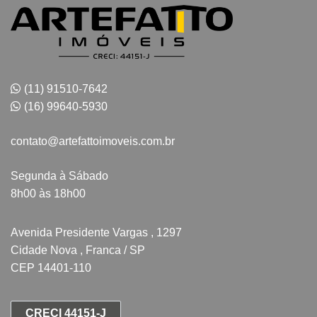
(11) 91510-7642
(16) 99640-5930
contato@artefattoimoveis.com.br
Segunda à Sábado
8h00 às 18h00
Avenida Presidente Vargas , 1297
Cidade Nova , Franca / SP
CEP 14401-110
CRECI 44151-J