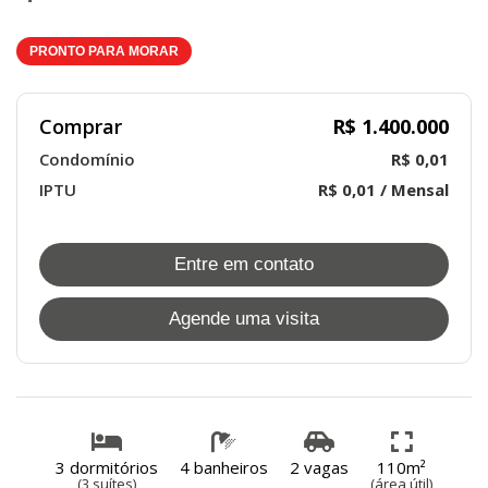
PRONTO PARA MORAR
Comprar
R$ 1.400.000
Condomínio
R$ 0,01
IPTU
R$ 0,01 / Mensal
Entre em contato
Agende uma visita
3 dormitórios
4 banheiros
2 vagas
110m²
(3 suítes)
(área útil)