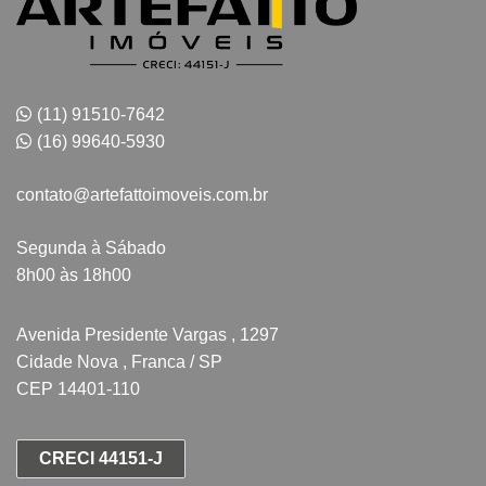
(11) 91510-7642
(16) 99640-5930
contato@artefattoimoveis.com.br
Segunda à Sábado
8h00 às 18h00
Avenida Presidente Vargas , 1297
Cidade Nova , Franca / SP
CEP 14401-110
CRECI 44151-J