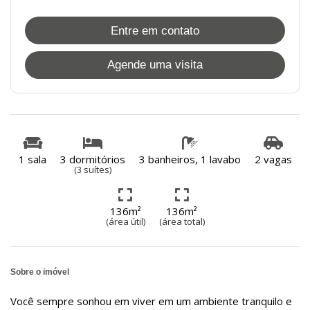
Entre em contato
Agende uma visita
1 sala
3 dormitórios
3 banheiros, 1 lavabo
2 vagas
(3 suítes)
136m²
136m²
(área útil)
(área total)
Sobre o imóvel
Você sempre sonhou em viver em um ambiente tranquilo e