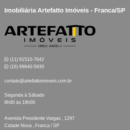
Imobiliária Artefatto Imóveis - Franca/SP
(11) 91510-7642
(16) 99640-5930
contato@artefattoimoveis.com.br
Segunda à Sábado
8h00 às 18h00
Avenida Presidente Vargas , 1297
Cidade Nova , Franca / SP