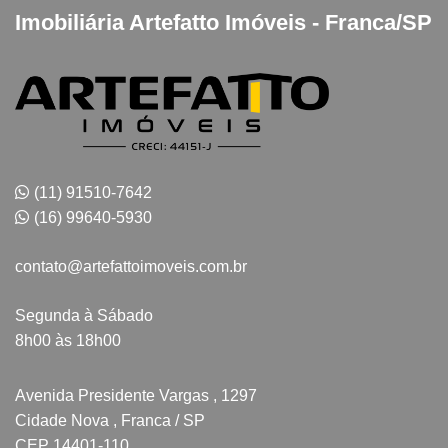
Imobiliária Artefatto Imóveis - Franca/SP
(11) 91510-7642
(16) 99640-5930
contato@artefattoimoveis.com.br
Segunda à Sábado
8h00 às 18h00
Avenida Presidente Vargas , 1297
Cidade Nova , Franca / SP
CEP 14401-110