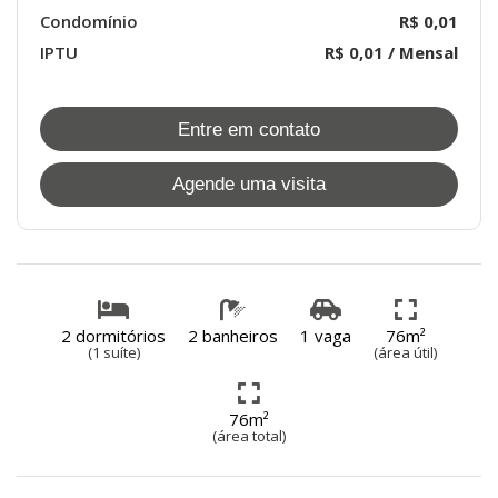
Condomínio
R$ 0,01
IPTU
R$ 0,01 / Mensal
Entre em contato
Agende uma visita
2 dormitórios
2 banheiros
1 vaga
76m²
(1 suíte)
(área útil)
76m²
(área total)