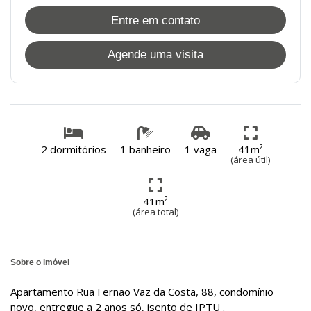
Entre em contato
Agende uma visita
2 dormitórios
1 banheiro
1 vaga
41m²
(área útil)
41m²
(área total)
Sobre o imóvel
Apartamento Rua Fernão Vaz da Costa, 88, condomínio
novo, entregue a 2 anos só, isento de IPTU .