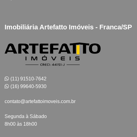
Imobiliária Artefatto Imóveis - Franca/SP
(11) 91510-7642
(16) 99640-5930
contato@artefattoimoveis.com.br
Segunda à Sábado
8h00 às 18h00