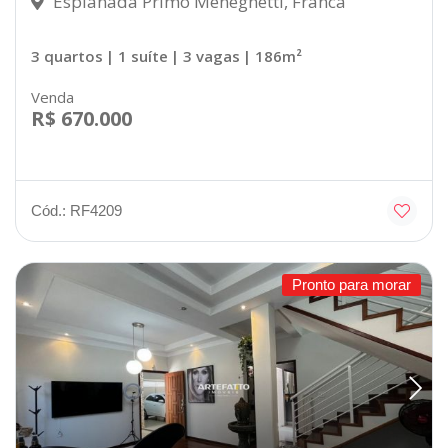
Esplanada Primo Meneghetti, Franca
3 quartos
| 1 suíte
| 3 vagas
| 186m²
Venda
R$ 670.000
Cód.: RF4209
Pronto para morar