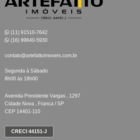
(11) 91510-7642
(16) 99640-5930
contato@artefattoimoveis.com.br
Segunda à Sábado
8h00 às 18h00
Avenida Presidente Vargas , 1297
Cidade Nova , Franca / SP
CEP 14401-110
CRECI 44151-J