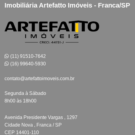
Imobiliária Artefatto Imóveis - Franca/SP
(11) 91510-7642
(16) 99640-5930
contato@artefattoimoveis.com.br
Segunda à Sábado
8h00 às 18h00
Avenida Presidente Vargas , 1297
Cidade Nova , Franca / SP
CEP 14401-110