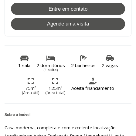
Entre em contato
Agende uma visita
1 sala
2 dormitórios
2 banheiros
2 vagas
(1 suíte)
75m²
125m²
Aceita financiamento
(área útil)
(área total)
Sobre o imóvel
Casa moderna, completa e com excelente localização
Localizada no bairro Esplanada Primo Meneghetti II, esta