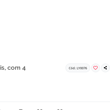
is, com 4
Cód.: LY0076