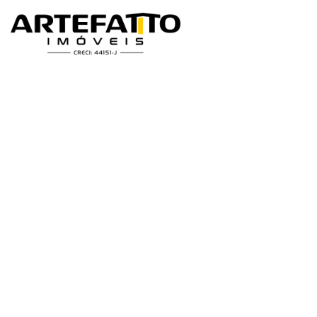
Home
/
Imóveis à venda
/
Casa
/
Casa à venda em Franca, Higienóp