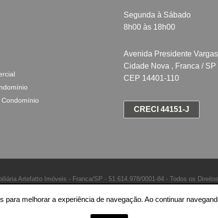
Segunda à Sábado
8h00 às 18h00
Avenida Presidente Vargas
Cidade Nova , Franca / SP
rcial
CEP 14401-110
ndomínio
 Condomínio
CRECI 44151-J
iliária Artefatto Imóveis - Franca/SP -
51.614.978/0001-84 -
Todos os Direito
ntes para melhorar a experiência de navegação. Ao continuar naveg