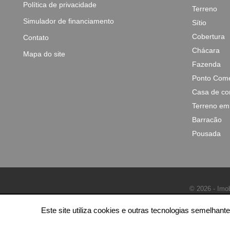
Política de privacidade
Terreno
Simulador de financiamento
Sítio
Cobertura
Contato
Chácara
Mapa do site
Fazenda
Ponto Come
Casa de co
Terreno em
Barracão
Pousada
© 2026 - Imob
Este site utiliza cookies e outras tecnologias semelha