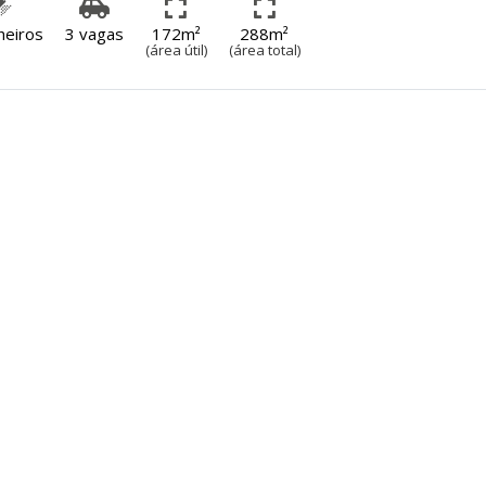
heiros
3 vagas
172m²
288m²
(área útil)
(área total)