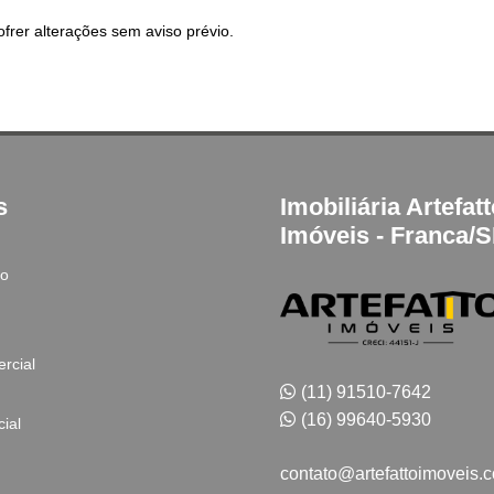
frer alterações sem aviso prévio.
s
Imobiliária Artefat
Imóveis - Franca/
to
rcial
(11) 91510-7642
(16) 99640-5930
ial
contato@artefattoimoveis.