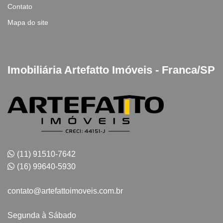
Contato
Mapa do site
Imobiliária Artefatto Imóveis - Franca/SP
(11) 91510-7642
(16) 99640-5930
contato@artefattoimoveis.com.br
Segunda à Sábado