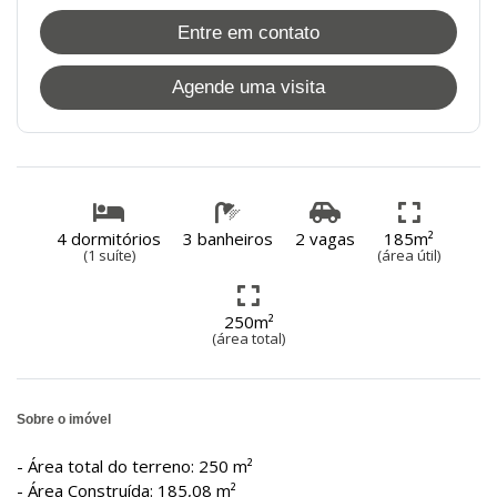
Entre em contato
Agende uma visita
4 dormitórios
3 banheiros
2 vagas
185m²
(1 suíte)
(área útil)
250m²
(área total)
Sobre o imóvel
- Área total do terreno: 250 m²
- Área Construída: 185,08 m²