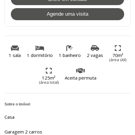
Agende uma visita
1 sala
1 dormitório
1 banheiro
2 vagas
70m²
(área útil)
125m²
Aceita permuta
(área total)
Sobre o imóvel
Casa
Garagem 2 carros