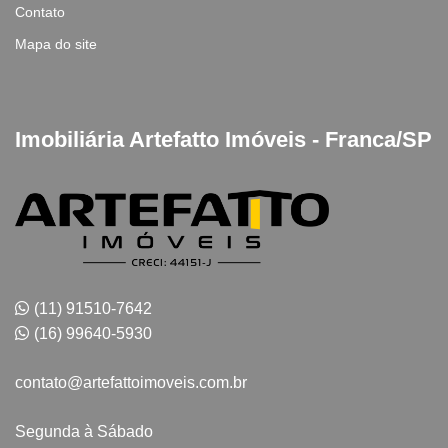
Contato
Mapa do site
Imobiliária Artefatto Imóveis - Franca/SP
(11) 91510-7642
(16) 99640-5930
contato@artefattoimoveis.com.br
Segunda à Sábado