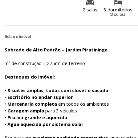
2 salas
3 dormitórios
(3 suítes)
Sobre o imóvel
Sobrado de Alto Padrão – Jardim Piratininga
m² de construção | 275m² de terreno
Destaques do imóvel:
•
3 suítes amplas, todas com closet e sacada
•
Escritório no andar superior
•
Marcenaria completa
em todos os ambientes
•
Garagem ampla
para 3 veículos
•
Piscina grande e aquecida
•
Água aquecida por sistema solar
Projeto com
excelente qualidade construtiva
, que valoriza