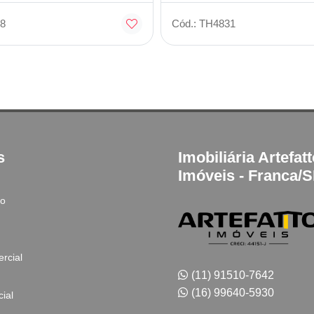
8
Cód.: TH4831
s
Imobiliária Artefat
Imóveis - Franca/
to
rcial
(11) 91510-7642
(16) 99640-5930
ial