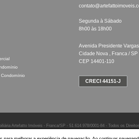
contato@artefattoimoveis.
Segunda à Sábado
8h00 às 18h00
Avenida Presidente Vargas
Cidade Nova , Franca / SP
rcial
CEP 14401-110
ndomínio
 Condomínio
CRECI 44151-J
iliária Artefatto Imóveis - Franca/SP -
51.614.978/0001-84 -
Todos os Direito
ntes para melhorar a experiência de navegação. Ao continuar naveg