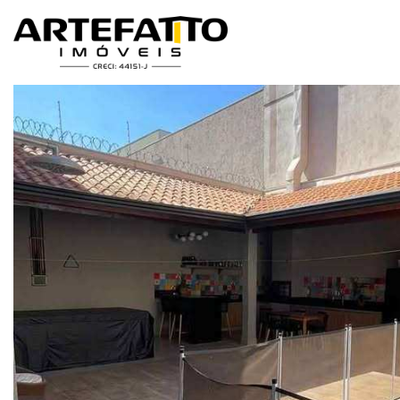
Home
/
Imóveis à venda
/
Casa
/
Casa à venda em Franca, Jardim P