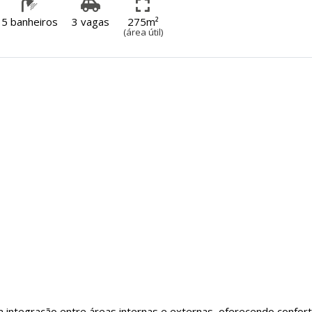
5 banheiros
3 vagas
275m²
(área útil)
 a integração entre áreas internas e externas, oferecendo confor