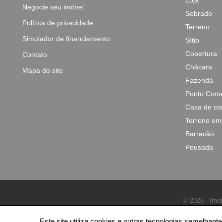
Loja
Negocie seu imóvel
Sobrado
Política de privacidade
Terreno
Simulador de financiamento
Sítio
Cobertura
Contato
Chácara
Mapa do site
Fazenda
Ponto Come
Casa de co
Terreno em
Barracão
Pousada
© 2026 - Imob
Este site utiliza cookies e outras tecnologias semelha