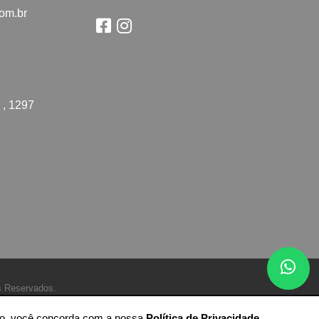
com.br
 , 1297
s Reservados.
ando, você concorda com a nossa
Política de Privacidade
.