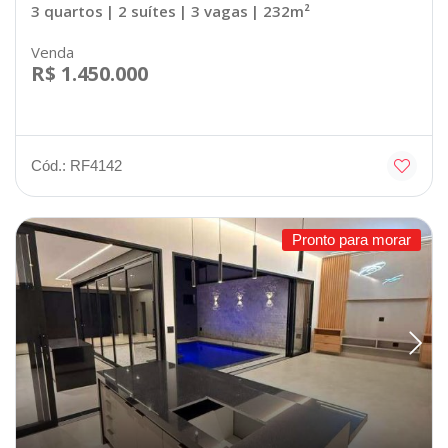
3 quartos
| 2 suítes
| 3 vagas
| 232m²
Venda
R$ 1.450.000
Cód.: RF4142
Pronto para morar