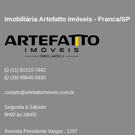
Imobiliária Artefatto Imóveis - Franca/SP
(11) 91510-7642
(16) 99640-5930
contato@artefattoimoveis.com.br
Segunda à Sábado
8h00 às 18h00
Avenida Presidente Vargas , 1297