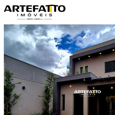
Home
/
Imóveis à venda
/
Casa
/
Franca
/
Jardim Três Colinas
/
Cas