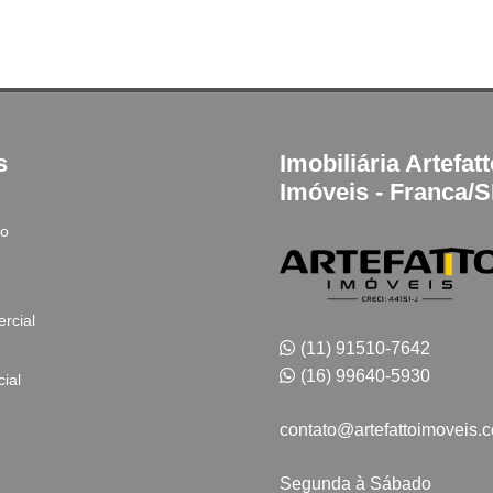
s
Imobiliária Artefat
Imóveis - Franca/
to
rcial
(11) 91510-7642
(16) 99640-5930
ial
contato@artefattoimoveis.
Segunda à Sábado