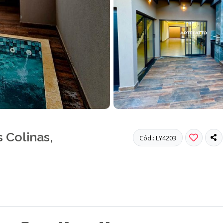
 Colinas,
Cód.: LY4203