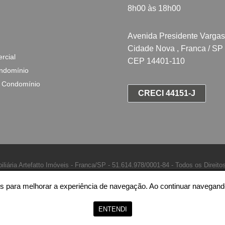
8h00 às 18h00
Avenida Presidente Vargas
Cidade Nova , Franca / SP
rcial
CEP 14401-110
ndomínio
 Condomínio
CRECI 44151-J
iliária Artefatto Imóveis - Franca/SP -
51.614.978/0001-84 -
Todos os Direito
ntes para melhorar a experiência de navegação. Ao continuar naveg
ENTENDI