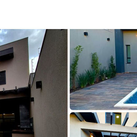
a à venda em Franca, Jardim Três Colinas, com 3 quartos, 147m² - C