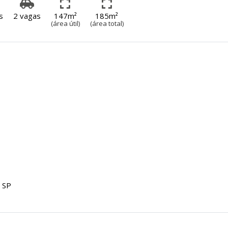
s
2 vagas
147m²
185m²
(área útil)
(área total)
/ SP