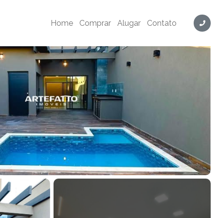
ód. LY4203
Home
Comprar
Alugar
Contato