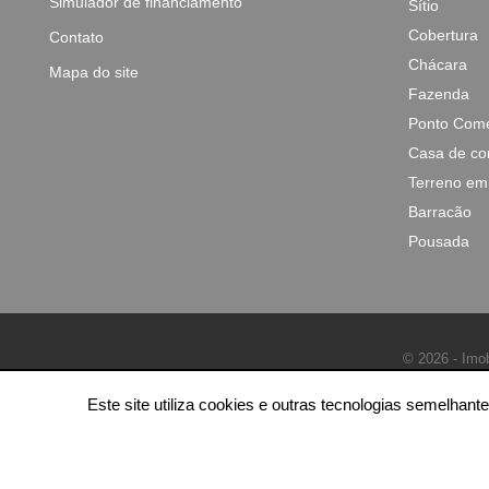
Simulador de financiamento
Sítio
Cobertura
Contato
Chácara
Mapa do site
Fazenda
Ponto Come
Casa de co
Terreno em
Barracão
Pousada
© 2026 - Imob
Este site utiliza cookies e outras tecnologias semelha