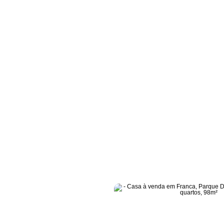
Dom Pedro I, com 3 quartos, 98m² - Cód. RS0011