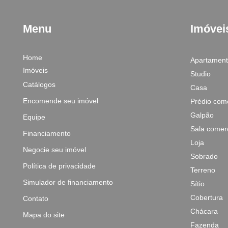
Menu
Imóvei
Home
Apartamen
Imóveis
Studio
Catálogos
Casa
Encomende seu imóvel
Prédio come
Galpão
Equipe
Sala comerc
Financiamento
Loja
Negocie seu imóvel
Sobrado
Política de privacidade
Terreno
Simulador de financiamento
Sítio
Cobertura
Contato
Chácara
Mapa do site
Fazenda