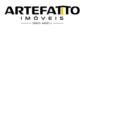
Home
/
Imóveis à venda
/
Casa
/
Casa à venda em Franca, Parque 