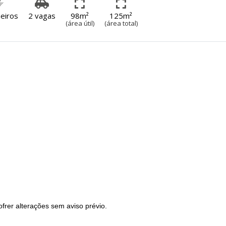
eiros
2 vagas
98m²
125m²
(área útil)
(área total)
frer alterações sem aviso prévio.