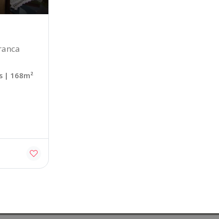
ranca
s
| 168m²