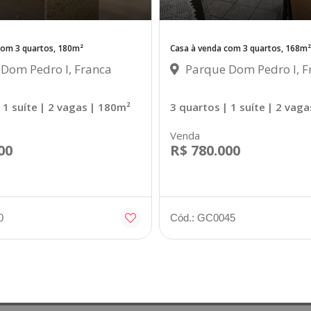
com 3 quartos, 180m²
Casa à venda com 3 quartos, 168m²
Dom Pedro I, Franca
Parque Dom Pedro I, F
 1 suíte
| 2 vagas
| 180m²
3 quartos
| 1 suíte
| 2 vaga
Venda
00
R$ 780.000
0
Cód.: GC0045