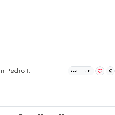
m Pedro I,
Cód.: RS0011