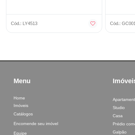
Cód.: LY4513
Cód.: GC00
Menu
Imóvei
Home
Apartamen
Imóveis
Studio
Catálogos
Casa
Encomende seu imóvel
Prédio come
Galpão
Equipe