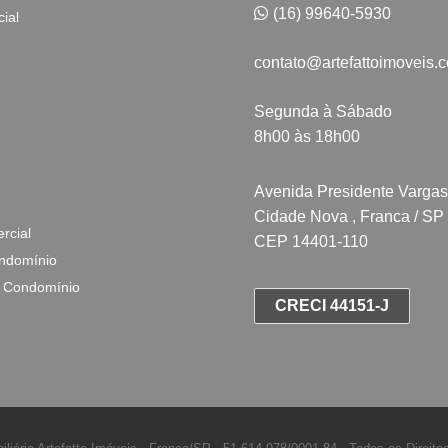
(16) 99640-5930
ial
contato@artefattoimoveis.
Segunda à Sábado
8h00 às 18h00
Avenida Presidente Vargas
Cidade Nova , Franca / SP
rcial
CEP 14401-110
ndomínio
 Condomínio
CRECI 44151-J