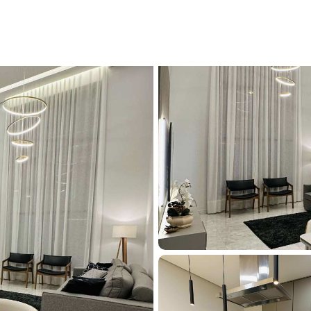
ial Tellini, com 3 quartos, 171m² - Cód. HP0203