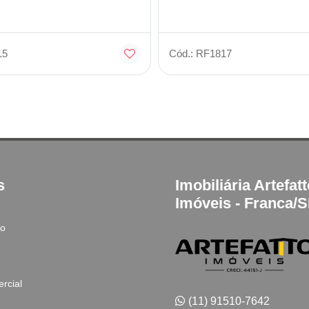
15
Cód.: RF1817
s
Imobiliária Artefat
Imóveis - Franca/
to
rcial
(11) 91510-7642