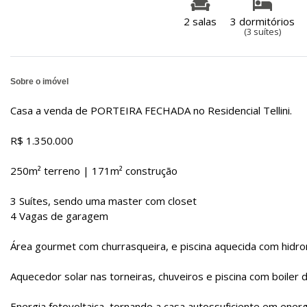
2 salas
3 dormitórios
(3 suítes)
Sobre o imóvel
Casa a venda de PORTEIRA FECHADA no Residencial Tellini.
R$ 1.350.000
250m² terreno | 171m² construção
3 Suítes, sendo uma master com closet
4 Vagas de garagem
Área gourmet com churrasqueira, e piscina aquecida com hidr
Aquecedor solar nas torneiras, chuveiros e piscina com boiler d
Energia fotovoltaica, tornando a casa autossuficiente em energi