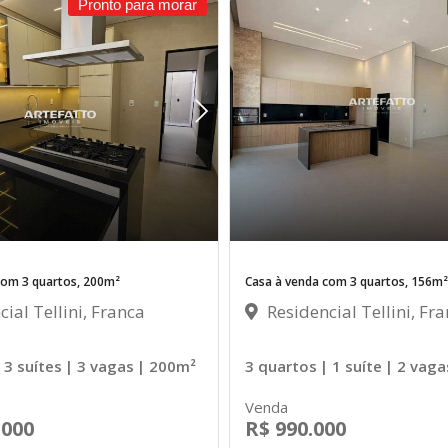
Pronto para morar
com 3 quartos, 200m²
Casa à venda com 3 quartos, 156m²
ial Tellini, Franca
Residencial Tellini, Fr
 3 suítes
| 3 vagas
| 200m²
3 quartos
| 1 suíte
| 2 vaga
Venda
.000
R$ 990.000