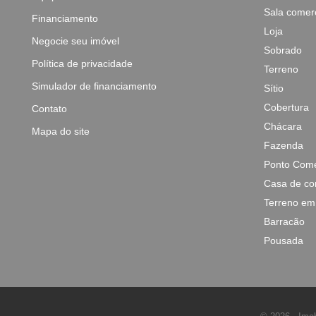
Sala comerc
Financiamento
Loja
Negocie seu imóvel
Sobrado
Política de privacidade
Terreno
Simulador de financiamento
Sítio
Cobertura
Contato
Chácara
Mapa do site
Fazenda
Ponto Come
Casa de co
Terreno em
Barracão
Pousada