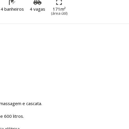
4 banheiros
4 vagas
171m²
(área útil)
omassagem e cascata.
e 600 litros.
a elétrica.