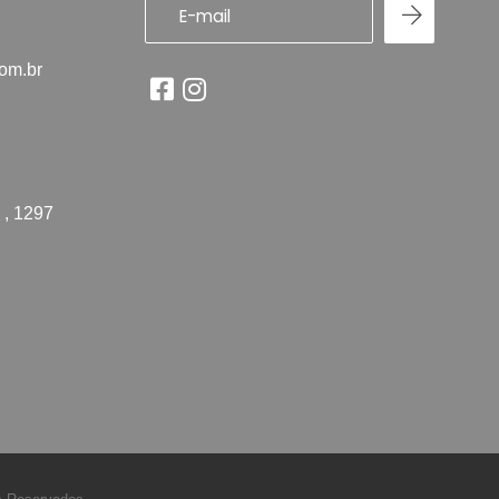
com.br
 , 1297