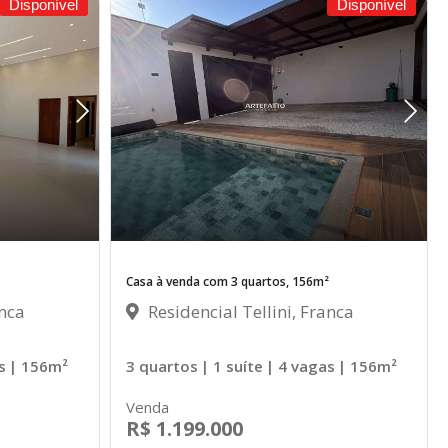
Disponível
Disponível
Casa à venda com 3 quartos, 156m²
anca
Residencial Tellini, Franca
s
| 156m²
3 quartos
| 1 suíte
| 4 vagas
| 156m²
Venda
R$ 1.199.000