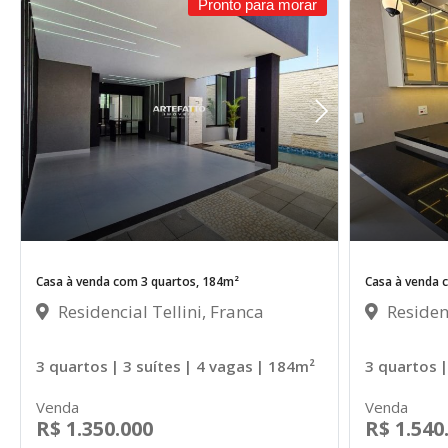
Pronto para morar
Casa à venda com 3 quartos, 184m²
Casa à venda 
Residencial Tellini, Franca
Residenc
3 quartos
| 3 suítes
| 4 vagas
| 184m²
3 quartos
|
Venda
Venda
R$ 1.350.000
R$ 1.540