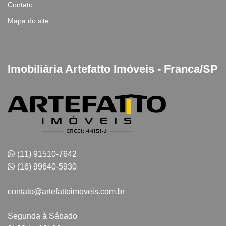
Contato
Mapa do site
Imobiliária Artefatto Imóveis - Franca/SP
(11) 91510-7642
(16) 99640-5930
contato@artefattoimoveis.com.br
Segunda à Sábado