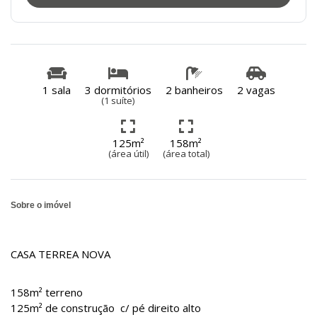
1 sala
3 dormitórios
2 banheiros
2 vagas
(1 suíte)
125m²
158m²
(área útil)
(área total)
Sobre o imóvel
CASA TERREA NOVA
158m² terreno
125m² de construção c/ pé direito alto