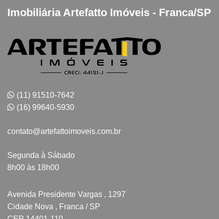
Imobiliária Artefatto Imóveis - Franca/SP
(11) 91510-7642
(16) 99640-5930
contato@artefattoimoveis.com.br
Segunda à Sábado
8h00 às 18h00
Avenida Presidente Vargas , 1297
Cidade Nova , Franca / SP
CEP 14401-110