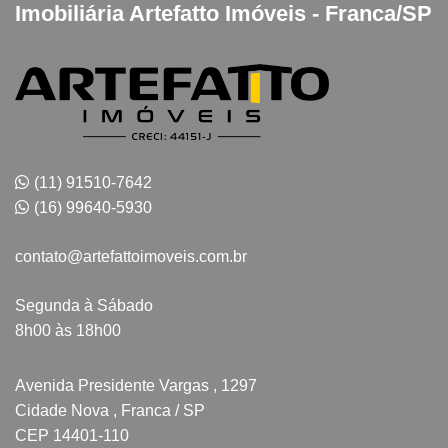
Imobiliária Artefatto Imóveis - Franca/SP
(11) 91510-7642
(16) 99640-5930
contato@artefattoimoveis.com.br
Segunda à Sábado
8h00 às 18h00
Avenida Presidente Vargas , 1297
Cidade Nova , Franca / SP
CEP 14401-110