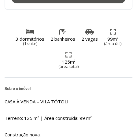
3 dormitórios
2 banheiros
2 vagas
99m²
(1 suíte)
(área útil)
125m²
(área total)
Sobre o imóvel
CASA À VENDA – VILA TÓTOLI
Terreno: 125 m² | Área construída: 99 m²
Construção nova.