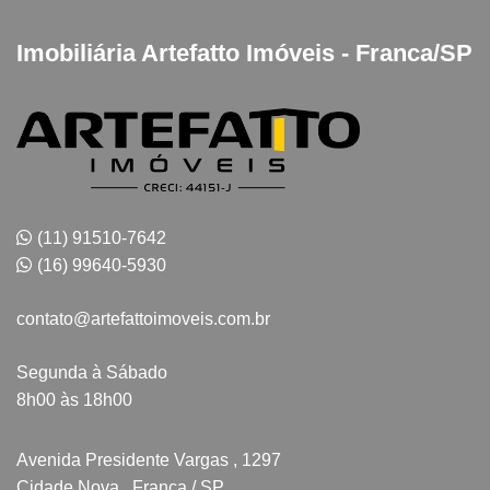
Imobiliária Artefatto Imóveis - Franca/SP
(11) 91510-7642
(16) 99640-5930
contato@artefattoimoveis.com.br
Segunda à Sábado
8h00 às 18h00
Avenida Presidente Vargas , 1297
Cidade Nova , Franca / SP