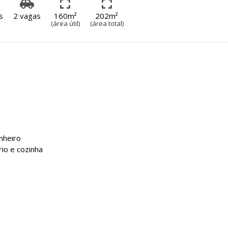
s
2 vagas
160m²
202m²
(área útil)
(área total)
anheiro
rio e cozinha