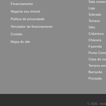
Sala comerc
Financiamento
Loja
Negocie seu imóvel
Sobrado
Política de privacidade
Terreno
Simulador de financiamento
Sítio
Cobertura
Contato
Chácara
Mapa do site
Fazenda
Ponto Come
Casa de co
Terreno em
Barracão
Pousada
© 2026 - Imob