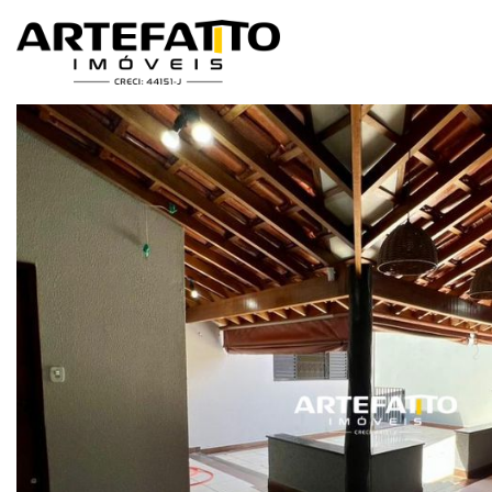
Home
/
Imóveis à venda
/
Casa
/
Franca
/
Residencial Meireles
/
Cas