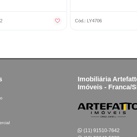
2
Cód.: LY4706
s
Imobiliária Artefat
Imóveis - Franca/
to
rcial
(11) 91510-7642