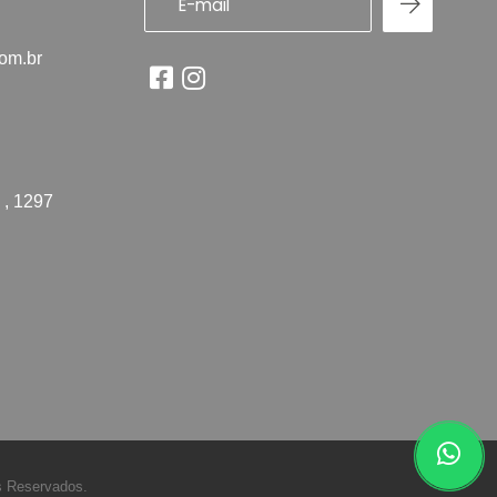
com.br
 , 1297
s Reservados.