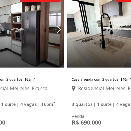
com 3 quartos, 165m²
Casa à venda com 3 quartos, 140m²
ial Meireles, Franca
Residencial Meireles, 
 1 suíte
| 4 vagas
| 165m²
3 quartos
| 1 suíte
| 4 vaga
Venda
00
R$ 690.000