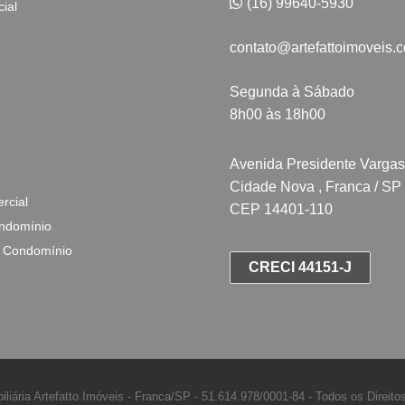
(16) 99640-5930
ial
contato@artefattoimoveis.
Segunda à Sábado
8h00 às 18h00
Avenida Presidente Vargas
Cidade Nova , Franca / SP
rcial
CEP 14401-110
ndomínio
 Condomínio
CRECI 44151-J
iliária Artefatto Imóveis - Franca/SP -
51.614.978/0001-84 -
Todos os Direito