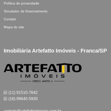
Política de privacidade
Simulador de financiamento
Contato
Mapa do site
Imobiliária Artefatto Imóveis - Franca/SP
(11) 91510-7642
(16) 99640-5930
contato@artefattoimoveis.com.br