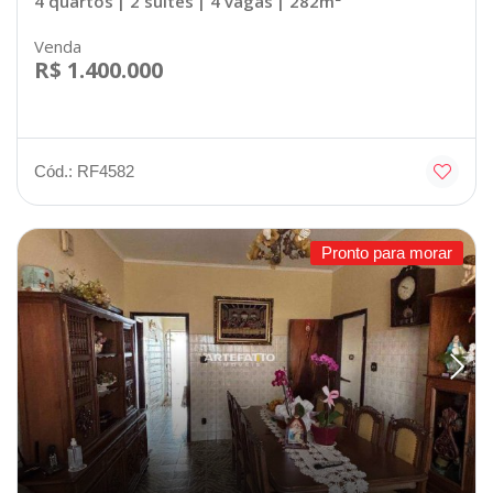
4 quartos
| 2 suítes
| 4 vagas
| 282m²
Venda
R$ 1.400.000
Cód.: RF4582
Pronto para morar