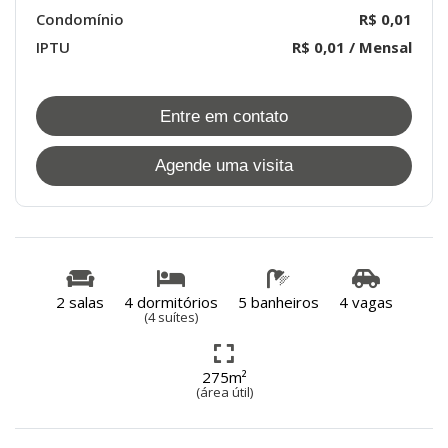
Condomínio
R$ 0,01
IPTU
R$ 0,01 / Mensal
Entre em contato
Agende uma visita
2 salas
4 dormitórios
5 banheiros
4 vagas
(4 suítes)
275m²
(área útil)