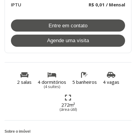
IPTU
R$ 0,01 / Mensal
Entre em contato
Agende uma visita
2 salas
4 dormitórios
5 banheiros
4 vagas
(4 suítes)
272m²
(área útil)
Sobre o imóvel