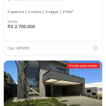
3 quartos
| 3 suítes
| 4 vagas
| 270m²
Venda
R$ 2.700.000
Cód.: HP0205
Pronto para morar