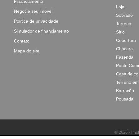
Financiamento
Loja
Negocie seu imóvel
Sobrado
Política de privacidade
Terreno
Simulador de financiamento
Sítio
Cobertura
Contato
Chácara
Mapa do site
Fazenda
Ponto Come
Casa de co
Terreno em
Barracão
Pousada
© 2026 - Imob