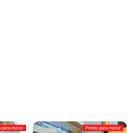
o para morar
Pronto para morar