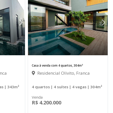
Casa à venda com 4 quartos, 304m²
anca
Residencial Olivito, Franca
as
| 343m²
4 quartos
| 4 suítes
| 4 vagas
| 304m²
Venda
R$ 4.200.000