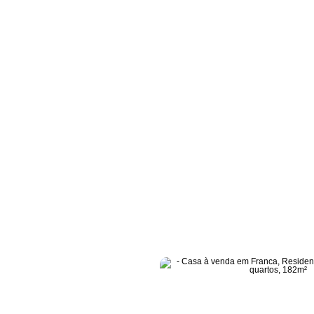
ial Olivito, com 3 quartos, 182m² - Cód. HP1028