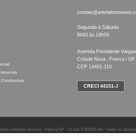
contato@artefattoimoveis.
Segunda à Sábado
8h00 às 18h00
Avenida Presidente Vargas
Cidade Nova , Franca / SP
rcial
CEP 14401-110
ndomínio
 Condomínio
CRECI 44151-J
iliária Artefatto Imóveis - Franca/SP -
51.614.978/0001-84 -
Todos os Direito