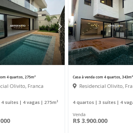
com 4 quartos, 275m²
Casa à venda com 4 quartos, 343m²
ial Olivito, Franca
Residencial Olivito, Fr
 4 suítes
| 4 vagas
| 275m²
4 quartos
| 3 suítes
| 4 vag
Venda
.000
R$ 3.900.000