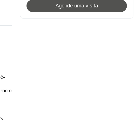
Agende uma visita
ré-
erno o
s,