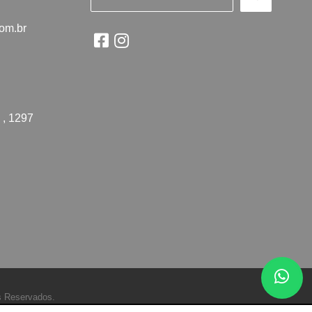
com.br
 , 1297
s Reservados.