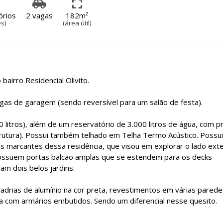
órios
2 vagas
182m²
es)
(área útil)
bairro Residencial Olivito.
vagas de garagem (sendo reversível para um salão de festa).
 litros), além de um reservatório de 3.000 litros de água, com p
strutura). Possui também telhado em Telha Termo Acústico. Possui
s marcantes dessa residência, que visou em explorar o lado ext
e possuem portas balcão amplas que se estendem para os decks
am dois belos jardins.
drias de alumínio na cor preta, revestimentos em várias parede
a com armários embutidos. Sendo um diferencial nesse quesito.