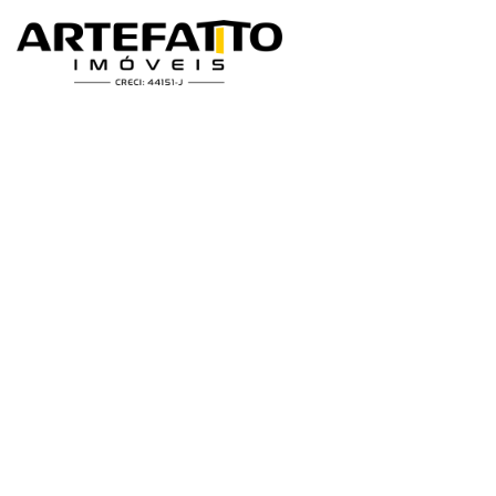
Home
/
Imóveis à venda
/
Casa
/
Casa à venda em Franca, Residenc