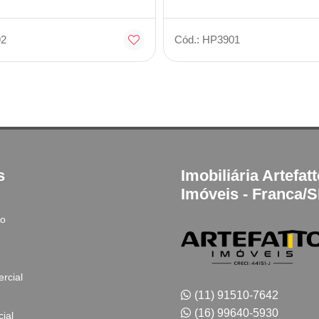
92
Cód.: HP3901
s
Imobiliária Artefat
Imóveis - Franca/
to
rcial
(11) 91510-7642
(16) 99640-5930
ial