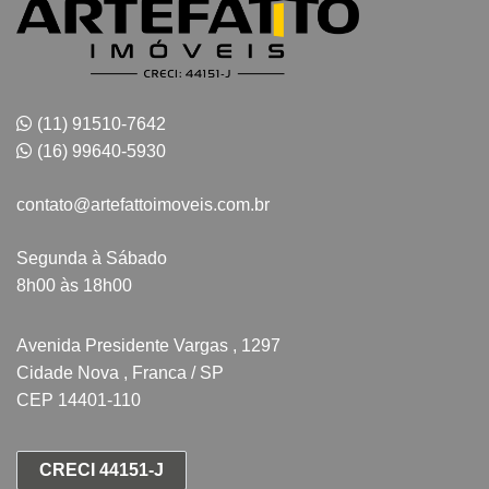
(11) 91510-7642
(16) 99640-5930
contato@artefattoimoveis.com.br
Segunda à Sábado
8h00 às 18h00
Avenida Presidente Vargas , 1297
Cidade Nova , Franca / SP
CEP 14401-110
CRECI 44151-J