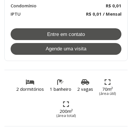
Condomínio
R$ 0,01
IPTU
R$ 0,01 / Mensal
Entre em contato
Agende uma visita
2 dormitórios
1 banheiro
2 vagas
70m²
(área útil)
200m²
(área total)